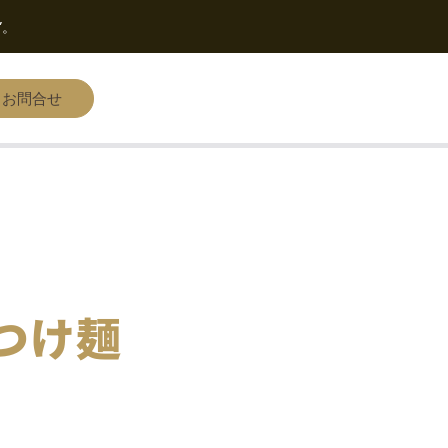
”。
・お問合せ
つけ麺
など麺の