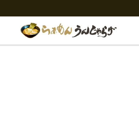
ら
宮
城
ぁ
県
め
白
ん
石
う
市
ん
で
じ
豚
ゃ
骨
ら
醤
げ
油
と
い
え