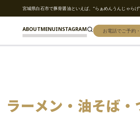
宮城県白石市で豚骨醤油といえば、“らぁめんうんじゃらげ
ABOUT
MENU
INSTAGRAM
お電話でご予約
らぁめん うんじゃらげ 公式サイト
ラーメン・油そば・
種類が豊富なお店