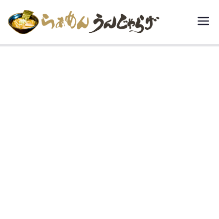
内
容
らぁめん う
宮城県白石市で
を
豚骨醤油といえ
んじゃらげ
ス
ば、“らぁめんう
キ
んじゃらげ”。
ッ
プ
header-slider10