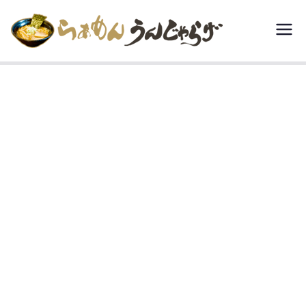
内
容
らぁめん う
宮城県白石市で
を
豚骨醤油といえ
んじゃらげ
ス
ば、“らぁめんう
キ
んじゃらげ”。
ッ
プ
menu-Aset