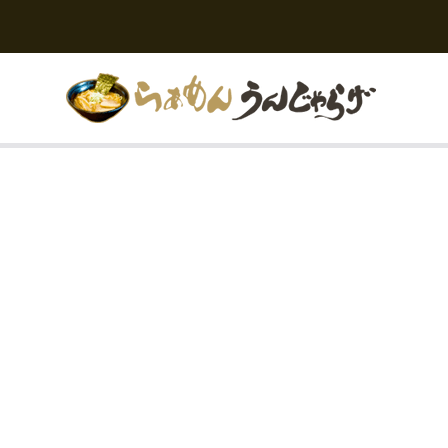
ら
宮
城
ぁ
県
め
白
ん
石
う
市
ん
で
じ
豚
ゃ
骨
ら
醤
げ
油
と
い
え