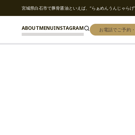
内
宮城県白石市で豚骨醤油といえば、“らぁめんうんじゃらげ
容
を
ABOUT
MENU
INSTAGRAM
ス
お電話でご予約
キ
ッ
プ
menu-chashudon-doub