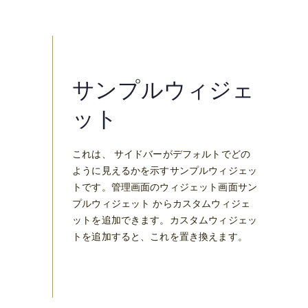
ば
、
“
ら
ぁ
サンプルウィジェ
め
ット
ん
う
ん
これは、 サイドバーがデフォルトでどの
じ
ように見えるかを示すサンプルウィジェッ
ゃ
トです。管理画面のウィジェット画面サン
ら
プルウィジェット からカスタムウィジェ
げ
ットを追加できます。カスタムウィジェッ
”
トを追加すると、これを置き換えます。
。