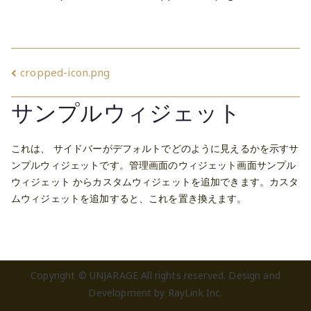
投
cropped-icon.png
稿
サンプルウィジェット
ナ
これは、 サイドバーがデフォルトでどのように見えるかを示すサ
ビ
ンプルウィジェットです。管理画面のウィジェット画面サンプル
ウィジェット からカスタムウィジェットを追加できます。カスタ
ゲ
ムウィジェットを追加すると、これを置き換えます。
ー
シ
ョ
Copyright © UNJARAGE All rights reserved. Design and
Development by
RayLink Inc.
ン