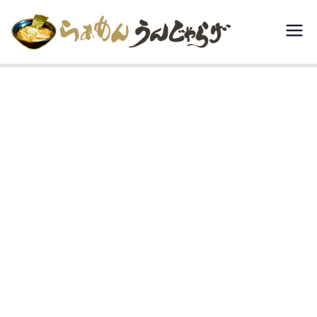
内
容
らぁめん う
宮城県白石市で
を
豚骨醤油といえ
んじゃらげ
ス
ば、“らぁめんう
キ
んじゃらげ”。
ッ
プ
cropped-icon.png