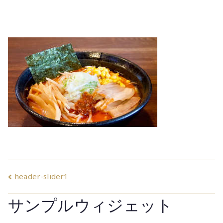
投
header-slider1
稿
サンプルウィジェット
ナ