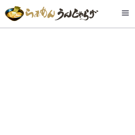
内
容
らぁめん う
宮城県白石市で
を
豚骨醤油といえ
んじゃらげ
ス
ば、“らぁめんう
キ
んじゃらげ”。
ッ
プ
header-slider1